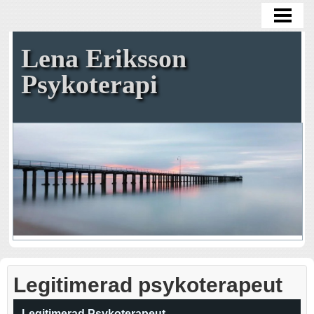
VÄLKOMMEN
PSYKOTERAPI
Lena Eriksson
LEGITIMERAD PSYKOTERAPEUT
Psykoterapi
FÖRETAG
OM MIG
KONTAKT
Legitimerad psykoterapeut
Legitimerad Psykoterapeut