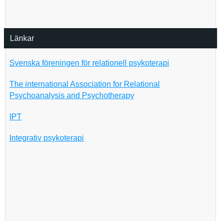
Länkar
Svenska föreningen för relationell psykoterapi
The international Association for Relational
Psychoanalysis and Psychotherapy
IPT
Integrativ psykoterapi