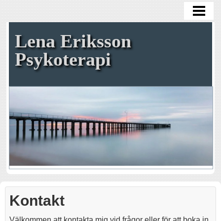
VÄLKOMMEN
PSYKOTERAPI
Lena Eriksson
LEGITIMERAD PSYKOTERAPEUT
Psykoterapi
FÖRETAG
OM MIG
KONTAKT
Kontakt
Välkommen att kontakta mig vid frågor eller för att boka in